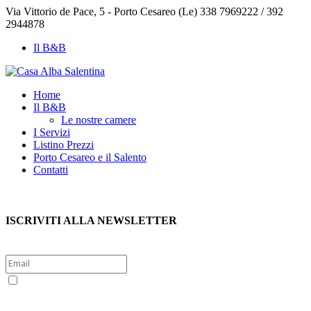
Via Vittorio de Pace, 5 - Porto Cesareo (Le)
338 7969222 / 392
2944878
Il B&B
Home
Il B&B
Le nostre camere
I Servizi
Listino Prezzi
Porto Cesareo e il Salento
Contatti
ISCRIVITI ALLA NEWSLETTER
Sì, voglio iscrivermi alla newsletter per ricevere le offerte
esclusive di Porto Cesareo e Salento. Per questo presto il consenso
al trattamento dei dati personali politica sulla privacy (Reg. UE