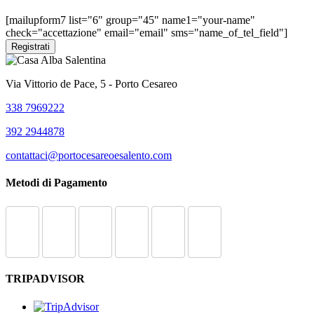
2016/679).
[mailupform7 list="6" group="45" name1="your-name"
check="accettazione" email="email" sms="name_of_tel_field"]
Via Vittorio de Pace, 5 - Porto Cesareo
338 7969222
392 2944878
contattaci@portocesareoesalento.com
Metodi di Pagamento
TRIPADVISOR