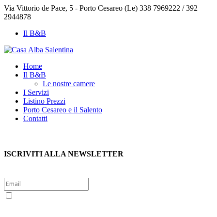
Via Vittorio de Pace, 5 - Porto Cesareo (Le)
338 7969222 / 392
2944878
Il B&B
Home
Il B&B
Le nostre camere
I Servizi
Listino Prezzi
Porto Cesareo e il Salento
Contatti
ISCRIVITI ALLA NEWSLETTER
Sì, voglio iscrivermi alla newsletter per ricevere le offerte
esclusive di Porto Cesareo e Salento. Per questo presto il consenso
al trattamento dei dati personali politica sulla privacy (Reg. UE