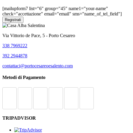
2016/679).
[mailupform7 list="6" group="45" name1="your-name"
check="accettazione" email="email" sms="name_of_tel_field"]
Via Vittorio de Pace, 5 - Porto Cesareo
338 7969222
392 2944878
contattaci@portocesareoesalento.com
Metodi di Pagamento
TRIPADVISOR