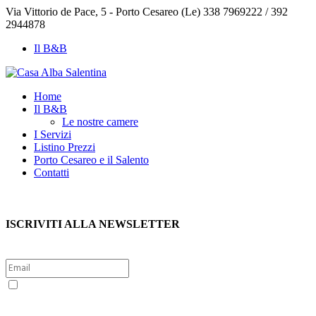
Via Vittorio de Pace, 5 - Porto Cesareo (Le)
338 7969222 / 392
2944878
Il B&B
Home
Il B&B
Le nostre camere
I Servizi
Listino Prezzi
Porto Cesareo e il Salento
Contatti
ISCRIVITI ALLA NEWSLETTER
Sì, voglio iscrivermi alla newsletter per ricevere le offerte
esclusive di Porto Cesareo e Salento. Per questo presto il consenso
al trattamento dei dati personali politica sulla privacy (Reg. UE