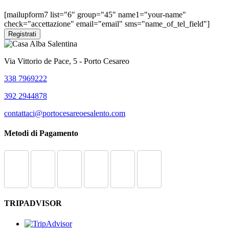
2016/679).
[mailupform7 list="6" group="45" name1="your-name"
check="accettazione" email="email" sms="name_of_tel_field"]
Via Vittorio de Pace, 5 - Porto Cesareo
338 7969222
392 2944878
contattaci@portocesareoesalento.com
Metodi di Pagamento
TRIPADVISOR