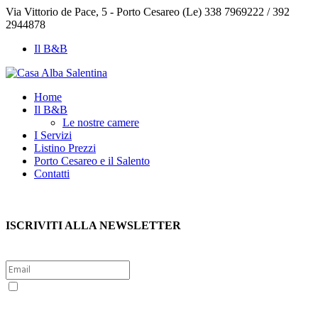
Via Vittorio de Pace, 5 - Porto Cesareo (Le)
338 7969222 / 392
2944878
Il B&B
Home
Il B&B
Le nostre camere
I Servizi
Listino Prezzi
Porto Cesareo e il Salento
Contatti
ISCRIVITI ALLA NEWSLETTER
Sì, voglio iscrivermi alla newsletter per ricevere le offerte
esclusive di Porto Cesareo e Salento. Per questo presto il consenso
al trattamento dei dati personali politica sulla privacy (Reg. UE