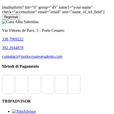
2016/679).
[mailupform7 list="6" group="45" name1="your-name"
check="accettazione" email="email" sms="name_of_tel_field"]
Via Vittorio de Pace, 5 - Porto Cesareo
338 7969222
392 2944878
contattaci@portocesareoesalento.com
Metodi di Pagamento
TRIPADVISOR