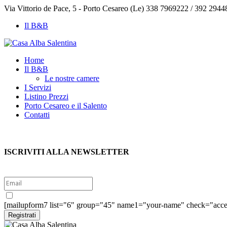
Via Vittorio de Pace, 5 - Porto Cesareo (Le)
338 7969222 / 392 2944
Il B&B
Home
Il B&B
Le nostre camere
I Servizi
Listino Prezzi
Porto Cesareo e il Salento
Contatti
ISCRIVITI ALLA NEWSLETTER
Sì, voglio iscrivermi alla newsletter per ricevere le offerte esclusi
[mailupform7 list="6" group="45" name1="your-name" check="accet