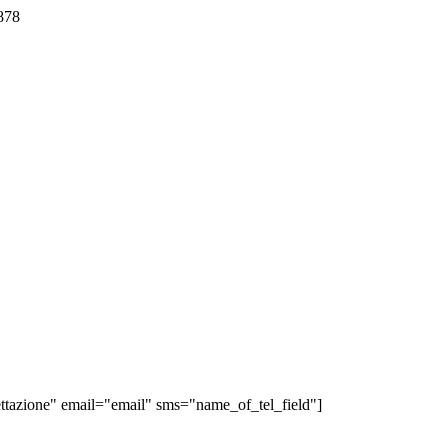
878
ve di Porto Cesareo e Salento. Per questo presto il consenso al trattamen
tazione" email="email" sms="name_of_tel_field"]