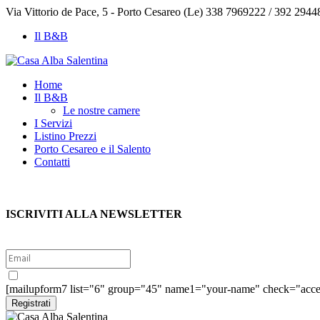
Via Vittorio de Pace, 5 - Porto Cesareo (Le)
338 7969222 / 392 2944
Il B&B
Home
Il B&B
Le nostre camere
I Servizi
Listino Prezzi
Porto Cesareo e il Salento
Contatti
ISCRIVITI ALLA NEWSLETTER
Sì, voglio iscrivermi alla newsletter per ricevere le offerte esclusi
[mailupform7 list="6" group="45" name1="your-name" check="accet