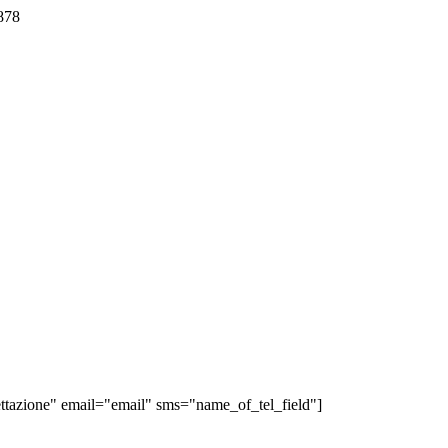
878
ve di Porto Cesareo e Salento. Per questo presto il consenso al trattamen
tazione" email="email" sms="name_of_tel_field"]